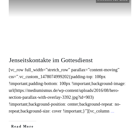
Jenseitskontakte im Gottesdienst
[vc_row full_width=”stretch_row” parallax=”content-moving”
css=”.vc_custom_1478074999202{padding-top: 100px
!important;padding-bottom: 100px !important;background-image:
url(https://mediumismus.de/wp-content/uploads/2016/08/hero-
section-parallax-with-overlay-3392.jpg?id=903)
!important;background-position: center;background-repeat: no-
repeat;background-size: cover !important;}”][vc_column
...
Read More