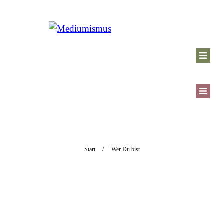
Start
/
Wer Du bist